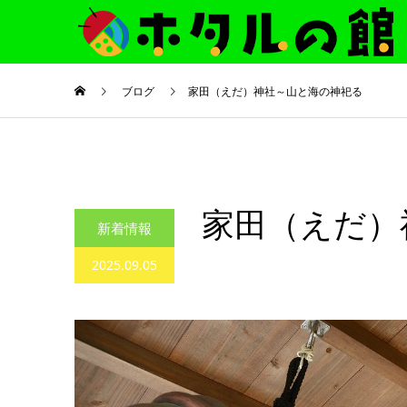
ブログ
家田（えだ）神社～山と海の神祀る
家田（えだ）
新着情報
2025.09.05