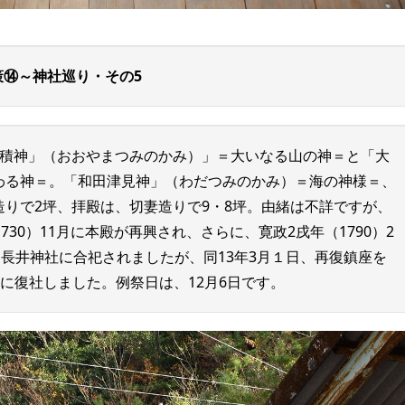
策⑭～神社巡り・その5
積神」（おおやまつみのかみ）」＝大いなる山の神＝と「大
わる神＝。「和田津見神」（わだつみのかみ）＝海の神様＝、
りで2坪、拝殿は、切妻造りで9・8坪。由緒は不詳ですが、
30）11月に本殿が再興され、さらに、寛政2戌年（1790）2
に長井神社に合祀されましたが、同13年3月１日、再復鎮座を
2日に復社しました。例祭日は、12月6日です。