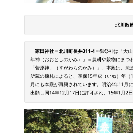
北川散
家田神社＝北川町長井311-4＝
御祭神は「大山
年神（おおとしのかみ）」＝農耕や穀物にまつ
「菅原神」（すがわらのかみ）」。本殿は、流造
所蔵の棟札によると、享保15年戌（いぬ）年（17
月にも本殿が再興されています。明治4年11月
出願し同14年12月17日に許可され、15年1月