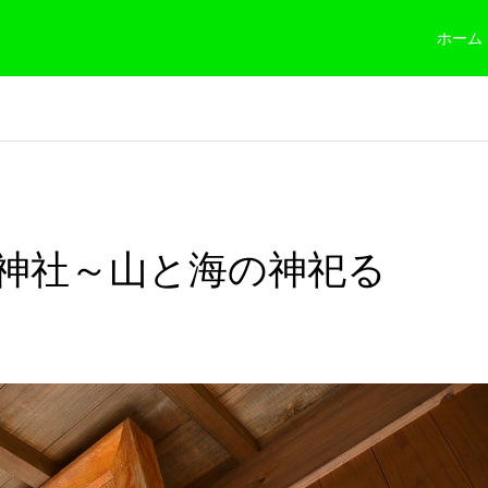
ホーム
神社～山と海の神祀る