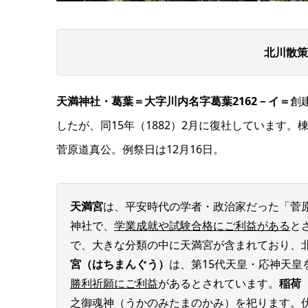
北川散策
天満神社・葛葉＝大字川内名字葛葉2162－イ＝
創
したが、同15年（1882）2月に復社しています
菅原道真公。例祭日は12月16日。
天満宮
は、平安時代の学者・政治家だった「菅
神社で、
学業成就や試験合格にご利益がある
と
で、大きな分類の中に天満宮が含まれており、
宮（はちまんぐう）
は、第15代天皇・応神天
勝利祈願にご利益
があるとされています。
稲荷
之御魂神（うかのみたまのかみ）を祀ります。