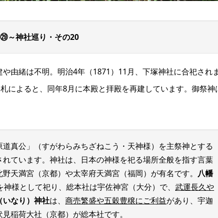
㉙～神社巡り・その20
建や由緒は不明。明治4年（1871）11月、下塚神社に合祀され
。棟札によると、同年8月に本殿と拝殿を再建しています。御祭神
原道真公」（すがわらみちざねこう・天神様）を主祭神とする
されています。神社は、日本の神様を祀る場所全般を指す言葉
北野天満宮（京都）や太宰府天満宮（福岡）が有名です。
八幡
皇を神様として祀り、総本社は宇佐神宮（大分）で、
武運長久や
（いなり）神社
は、
商売繁盛や五穀豊穣にご利益
があり、宇迦
伏見稲荷大社（京都）が総本社です。