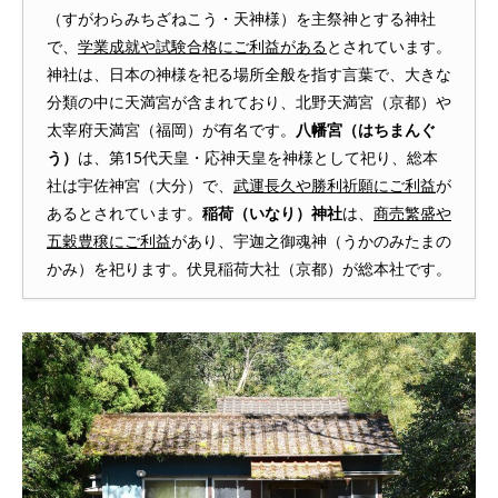
（すがわらみちざねこう・天神様）を主祭神とする神社
で、
学業成就や試験合格にご利益がある
とされています。
神社は、日本の神様を祀る場所全般を指す言葉で、大きな
分類の中に天満宮が含まれており、北野天満宮（京都）や
太宰府天満宮（福岡）が有名です。
八幡宮（はちまんぐ
う）
は、第15代天皇・応神天皇を神様として祀り、総本
社は宇佐神宮（大分）で、
武運長久や勝利祈願にご利益
が
あるとされています。
稲荷（いなり）神社
は、
商売繁盛や
五穀豊穣にご利益
があり、宇迦之御魂神（うかのみたまの
かみ）を祀ります。伏見稲荷大社（京都）が総本社です。