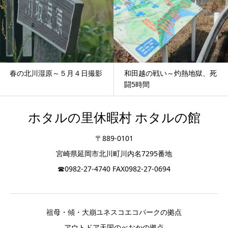
春の北川湿原～５月４日撮影
和田越の戦い～灼熱地獄、死
闘5時間
ホタルの里休暇村 ホタルの館
〒889-0101
宮崎県延岡市北川町川内名7295番地
☎0982-27-4740 FAX0982-27-0694
祖母・傾・大崩ユネスコエコパークの拠点
アウトドア天国のべおかの拠点