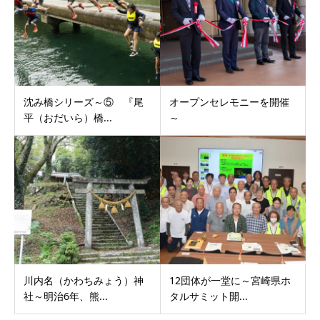
沈み橋シリーズ～⑤ 『尾
オープンセレモニーを開催
平（おだいら）橋...
～
川内名（かわちみょう）神
12団体が一堂に～宮崎県ホ
社～明治6年、熊...
タルサミット開...