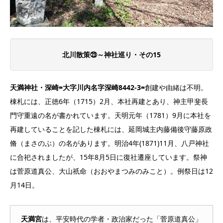
北川散策㉓～神社巡り・その15
天満神社・深崎=大字川内名字深崎8442-3=
創建や由緒は不明。
棟札には、正徳6年（1715）2月、本社再建とあり、神主甲斐長
門守重遠の名が書かれています。天明元年（1781）9月に本社を
再建していることを記した棟札には、延岡城主内藤備後守藤原政
脩（まさのぶ）の名があります。明治4年(1871)11月、八戸神社
に合祀されましたが、15年8月5日に復社遷座しています。祭神
は菅原道真公、大山祇命（おおやまつみのみこと）。例祭日は12
月14日。
天満宮
は、平安時代の学者・政治家だった「菅原道真公」