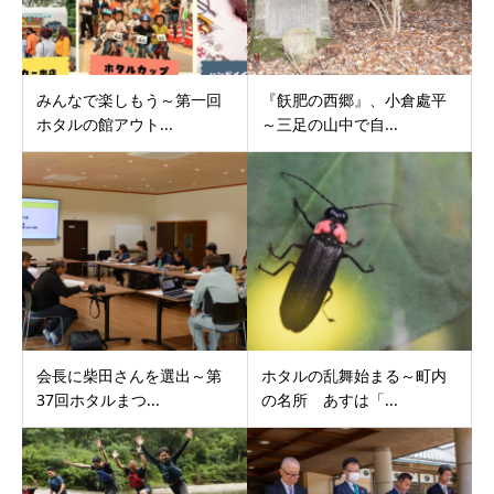
みんなで楽しもう～第一回
『飫肥の西郷』、小倉處平
ホタルの館アウト...
～三足の山中で自...
会長に柴田さんを選出～第
ホタルの乱舞始まる～町内
37回ホタルまつ...
の名所 あすは「...