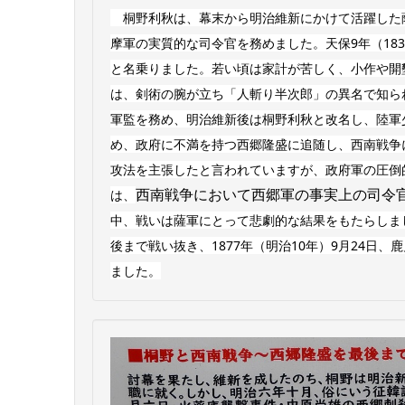
桐野利秋は、幕末から明治維新にかけて活躍した
摩軍の実質的な司令官を務めました。天保9年（18
と名乗りました。若い頃は家計が苦しく、小作や開
は、剣術の腕が立ち「人斬り半次郎」の異名で知ら
軍監を務め、明治維新後は桐野利秋と改名し、陸軍
め、政府に不満を持つ西郷隆盛に追随し、西南戦争
攻法を主張したと言われていますが、政府軍の圧倒
西南戦争において西郷軍の事実上の司令
は、
中、戦いは薩軍にとって悲劇的な結果をもたらしま
後まで戦い抜き、1877年（明治10年）9月24
ました。