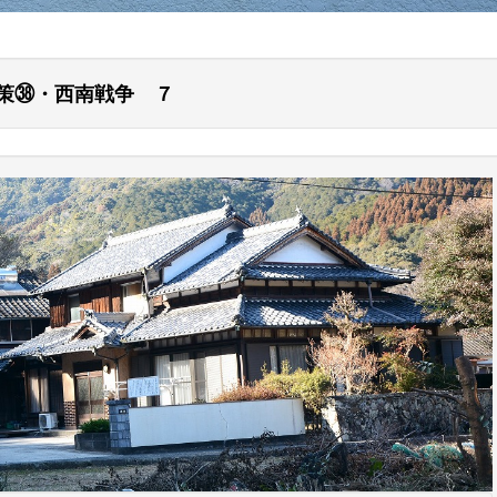
策㊳・西南戦争 ７