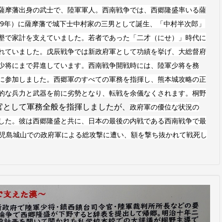
薩摩藩出身の武士で、陸軍軍人。西南戦争では、西郷隆盛率いる薩
39年）に薩摩藩で城下士中村家の三男として誕生、「中村半次郎」
墾で家計を支えていました。若者であった「二才（にせ）」時代に
れていました。戊辰戦争では新政府軍として功績を挙げ、大総督府
少将にまで昇進しています。
西南戦争開戦時には、陸軍少将を務
に参加しました。西郷軍のすべての軍務を指揮し、熊本城攻略の正
的な兵力と武器を前に劣勢となり、転戦を余儀なくされます。
桐野
官として軍務全般を指揮しましたが、
政府軍の優位な状況の
した。彼は西郷隆盛と共に、日本の最後の内戦である西南戦争で最
日、鹿児島城山での政府軍による総攻撃に遭い、額を撃ち抜かれて戦死し