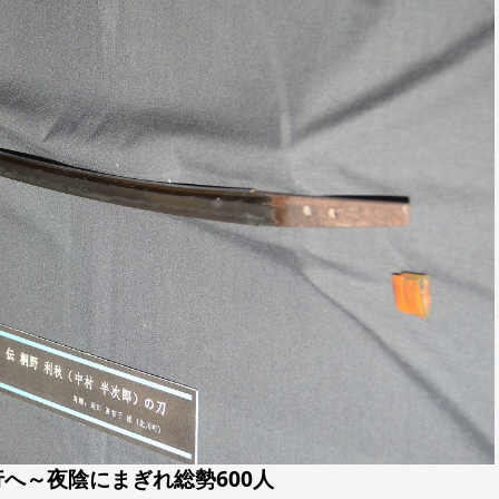
へ～夜陰にまぎれ総勢600人