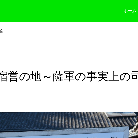
ホーム
令官
宿営の地～薩軍の事実上の