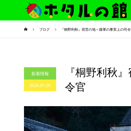
ブログ
『桐野利秋』宿営の地～薩軍の事実上の司
『桐野利秋』
新着情報
令官
2026.01.26