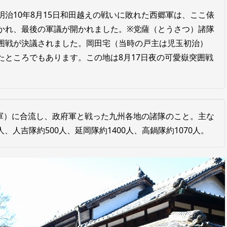
明治10年8月15日和田越えの戦いに敗れた西郷軍は、ここ俵
かれ、最後の軍議が開かれました。※党薩（とうさつ）諸隊
囲戦が決議されました。岡田宅（当時の戸主は児玉初治）
たところでもあります。この地は8月17日夜の可愛嶽突囲戦
）に合流し、政府軍と戦った九州各地の諸隊のこと。主な
人、人吉隊約500人、延岡隊約1400人、高鍋隊約1070人。