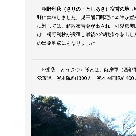
桐野利秋（きりの・としあき）宿営の地→
野に集結しました。児玉熊四郎宅に本陣が置
に対しては、解散布告令が出され、可愛嶽突
は、桐野利秋が投宿し最後の作戦指令を出し
の出発地点にもなりました。
※党薩（とうさつ）隊とは、薩摩軍（西郷軍
党薩隊＝熊本隊約1300人、熊本協同隊約400