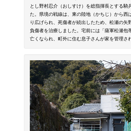
とし野村忍介（おしすけ）を総指揮長とする騎
た。県境の戦線は、東の陸地（かちじ）から西
り広げられ、死傷者が続出したため、松瀬の矢
負傷者を治療しました。宅前には「薩軍松瀬包
亡くなられ、町外に住む息子さんが家を管理さ