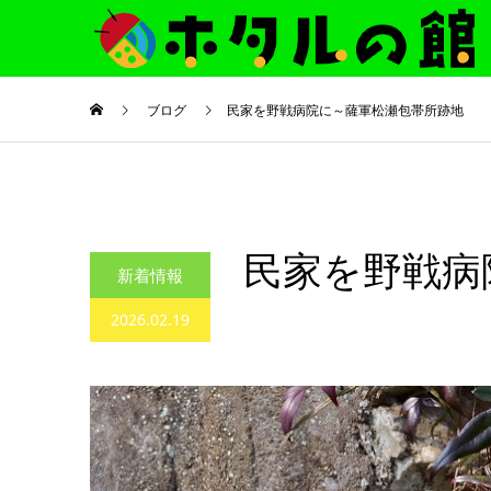
ブログ
民家を野戦病院に～薩軍松瀬包帯所跡地
民家を野戦病
新着情報
2026.02.19