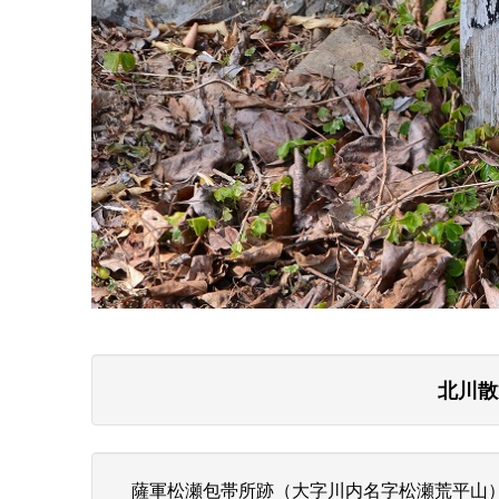
北川散
薩軍松瀬包帯所跡（大字川内名字松瀬荒平山）