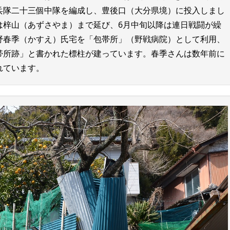
兵隊二十三個中隊を編成し、豊後口（大分県境）に投入しまし
は梓山（あずさやま）まで延び、6月中旬以降は連日戦闘が繰
野春季（かすえ）氏宅を「包帯所」（野戦病院）として利用、
帯所跡」と書かれた標柱が建っています。春季さんは数年前に
れています。