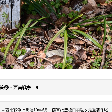
策㊵・西南戦争 9
＝西南戦争は明治10年6月、薩軍は豊後口突破を最重要作戦