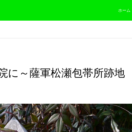
ホーム
院に～薩軍松瀬包帯所跡地